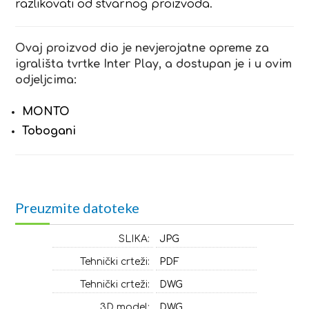
razlikovati od stvarnog proizvoda.
Ovaj proizvod dio je nevjerojatne opreme za
igrališta tvrtke Inter Play, a dostupan je i u ovim
odjeljcima:
MONTO
Tobogani
Preuzmite datoteke
SLIKA:
JPG
Tehnički crteži:
PDF
Tehnički crteži:
DWG
3D model:
DWG