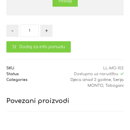
Pošalji
-
+
Dodaj za info ponudu
SKU
LL-MO-102
Status
Dostupno uz narudžbu
Categories
Djeca iznad 3 godine
,
Serija
MONTO
,
Tobogani
Povezani proizvodi