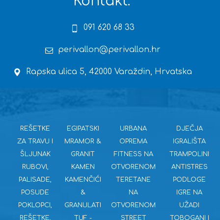
Kontakt:
091 620 68 33
perivallon@perivallon.hr
Rapska ulica 5, 42000 Varaždin, Hrvatska
REŠETKE
EGIPATSKI
URBANA
DJEČJA
ZA TRAVU I
MRAMOR &
OPREMA
IGRALIŠTA
ŠLJUNAK
GRANIT
FITNESS NA
TRAMPOLINI
RUBOVI,
KAMEN
OTVORENOM
ANTISTRES
PALISADE,
KAMENČIĆI
TERETANE
PODLOGE
POSUDE
&
NA
IGRE NA
POKLOPCI,
GRANULATI
OTVORENOM
UŽADI
REŠETKE,
TUF -
STREET
TOBOGANI I