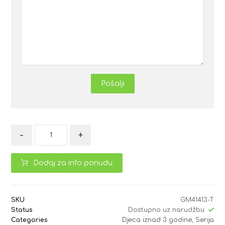
Pošalji
-
+
Dodaj za info ponudu
SKU
GM41413-T
Status
Dostupno uz narudžbu
Categories
Djeca iznad 3 godine
,
Serija