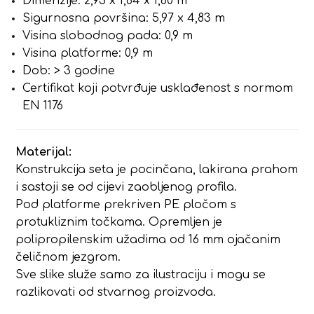
Dimenzije: 2,93 x 1,84 x 1,80 m
Sigurnosna površina: 5,97 x 4,83 m
Visina slobodnog pada: 0,9 m
Visina platforme: 0,9 m
Dob: > 3 godine
Certifikat koji potvrđuje usklađenost s normom
EN 1176
Materijal:
Konstrukcija seta je pocinčana, lakirana prahom
i sastoji se od cijevi zaobljenog profila.
Pod platforme prekriven PE pločom s
protukliznim točkama. Opremljen je
polipropilenskim užadima od 16 mm ojačanim
čeličnom jezgrom.
Sve slike služe samo za ilustraciju i mogu se
razlikovati od stvarnog proizvoda.