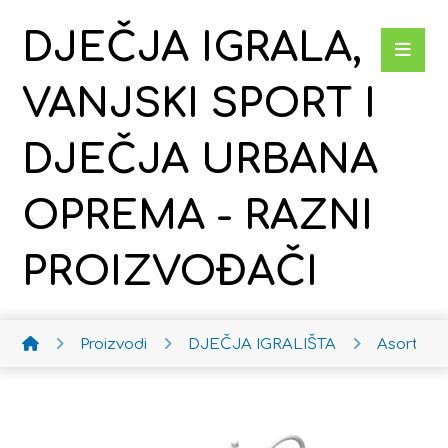
DJEČJA IGRALA,
VANJSKI SPORT I
DJEČJA URBANA
OPREMA - RAZNI
PROIZVOĐAČI
Proizvodi
DJEČJA IGRALIŠTA
Asortima