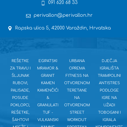
091 620 68 33
perivallon@perivallon.hr
Rapska ulica 5, 42000 Varaždin, Hrvatska
REŠETKE
EGIPATSKI
URBANA
DJEČJA
ZA TRAVU I
MRAMOR &
OPREMA
IGRALIŠTA
ŠLJUNAK
GRANIT
FITNESS NA
TRAMPOLINI
RUBOVI,
KAMEN
OTVORENOM
ANTISTRES
PALISADE,
KAMENČIĆI
TERETANE
PODLOGE
POSUDE
&
NA
IGRE NA
POKLOPCI,
GRANULATI
OTVORENOM
UŽADI
REŠETKE,
TUF -
STREET
TOBOGANI I
ŠAHTOVI
VULKANSKI
WORKOUT
IGRALA