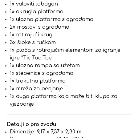
1x valoviti tobogan
1x okrugla platforma
1x ulazna platforma s ogradama
2x mostovi s ogradama
1x rotirajući krug
3x šipke s ručkom
1x ploča s rotirajućim elementom za igranje
igre “Tic Tac Toe”
1x ulazna rampa sa užetom
1x stepenice s ogradama
1x trokutna platforma
1x mreža za penjanje
1x duga platforma koja može biti klupa za
vježbanje
Detalji o proizvodu
Dimenzije: 9,17 x 7,37 x 2,30 m