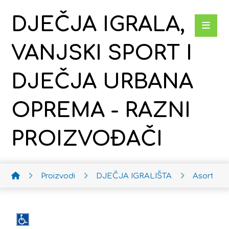
DJEČJA IGRALA,
VANJSKI SPORT I
DJEČJA URBANA
OPREMA - RAZNI
PROIZVOĐAČI
Proizvodi
DJEČJA IGRALIŠTA
Asortima