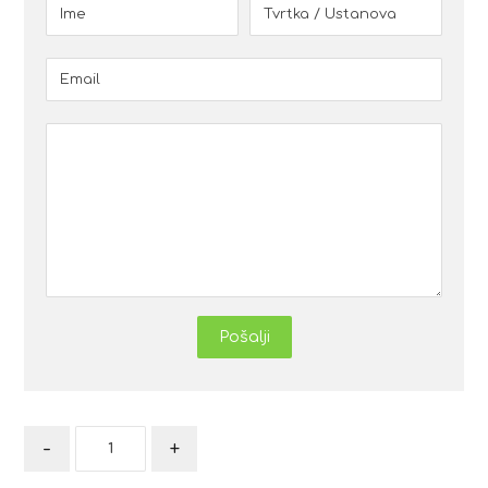
Pošalji
-
+