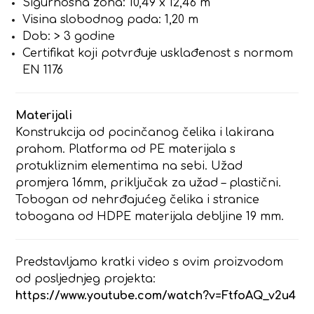
Sigurnosna zona: 10,49 x 12,46 m
Visina slobodnog pada: 1,20 m
Dob: > 3 godine
Certifikat koji potvrđuje usklađenost s normom
EN 1176
Materijali
Konstrukcija od pocinčanog čelika i lakirana
prahom. Platforma od PE materijala s
protukliznim elementima na sebi. Užad
promjera 16mm, priključak za užad – plastični.
Tobogan od nehrđajućeg čelika i stranice
tobogana od HDPE materijala debljine 19 mm.
Predstavljamo kratki video s ovim proizvodom
od posljednjeg projekta:
https://www.youtube.com/watch?v=FtfoAQ_v2u4