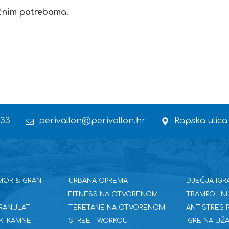
fičnim potrebama.
 33
perivallon@perivallon.hr
Rapska ulica
MOR & GRANIT
URBANA OPREMA
DJEČJA IGR
FITNESS NA OTVORENOM
TRAMPOLINI
RANULATI
TERETANE NA OTVORENOM
ANTISTRES
KI KAMNE
STREET WORKOUT
IGRE NA UŽA