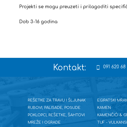
Projekti se mogu preuzeti i prilagoditi speci
Dob 3-16 godina
Kontakt:
091 620 68
REŠETKE ZA TRAVU I ŠLJUNAK
EGIPATSKI MRA
RUBOVI, PALISADE, POSUDE
KAMEN
POKLOPCI, REŠETKE, ŠAHTOVI
KAMENČIĆI & G
MREŽE I OGRADE
TUF - VULKANS