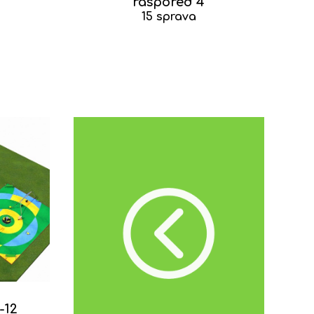
raspored 4
15 sprava
-12