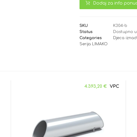
Dodaj za info ponu
SKU
K304-b
Status
Dostupno u
Categories
Djeca iznad
Serija LIMAKO
4.393,20
€