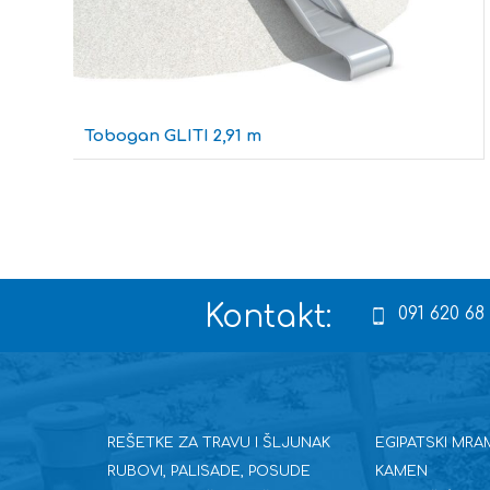
Tobogan GLITI 2,91 m
Kontakt:
091 620 68
REŠETKE ZA TRAVU I ŠLJUNAK
EGIPATSKI MRA
RUBOVI, PALISADE, POSUDE
KAMEN