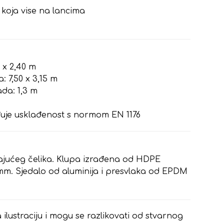
 koja vise na lancima
8 x 2,40 m
 7,50 x 3,15 m
da: 1,3 m
e
rđuje usklađenost s normom EN 1176
ajućeg čelika. Klupa izrađena od HDPE
 mm. Sjedalo od aluminija i presvlaka od EPDM
 ilustraciju i mogu se razlikovati od stvarnog