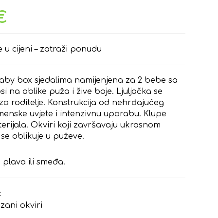
€
e u cijeni – zatraži ponudu
baby box sjedalima namijenjena za 2 bebe sa
si na oblike puža i žive boje. Ljuljačka se
e za roditelje. Konstrukcija od nehrđajućeg
menske uvjete i intenzivnu uporabu. Klupe
rijala. Okviri koji završavaju ukrasnom
se oblikuje u puževe.
 plava ili smeđa.
:
ani okviri