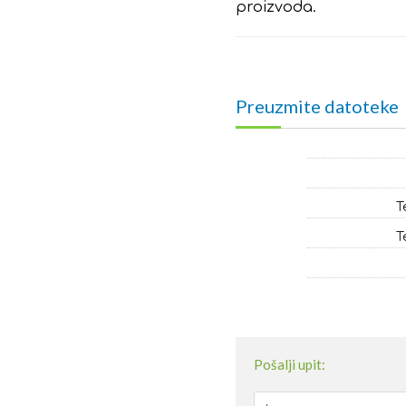
proizvoda.
Preuzmite datoteke
T
T
Pošalji upit: