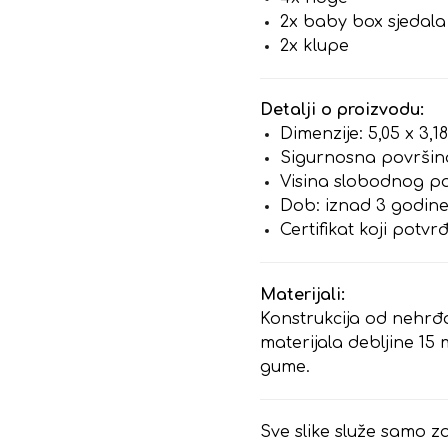
2x baby box sjedala
2x klupe
Detalji o proizvodu:
Dimenzije: 5,05 x 3,1
Sigurnosna površina:
Visina slobodnog pa
Dob: iznad 3 godin
Certifikat koji potv
Materijali:
Konstrukcija od nehrđ
materijala debljine 15
gume.
Sve slike služe samo za