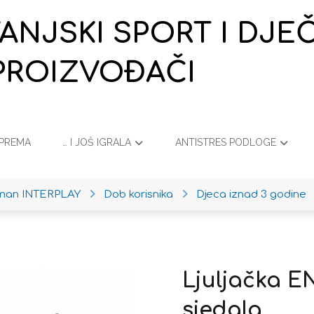
VANJSKI SPORT I DJ
PROIZVOĐAČI
OPREMA
… I JOŠ IGRALA
ANTISTRES PODLOGE
iman INTERPLAY
Dob korisnika
Djeca iznad 3 godine
Ljuljačka E
sjedala