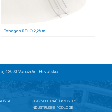
Tobogan RELO 2,28 m
T
 5, 42000 Varaždin, Hrvatska
ALIŠTA
ULAZNI OTIRAČI I PROSTIRKE
INDUSTRIJSKE PODLOGE