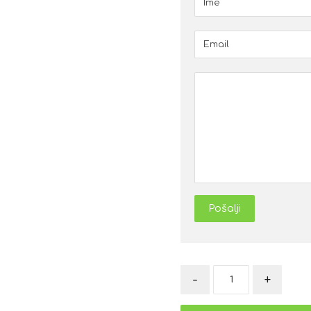
Pošalji
-
+