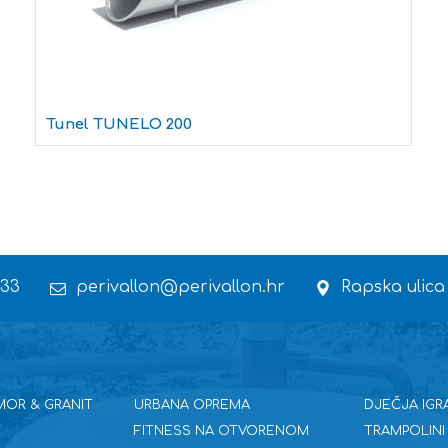
Tunel TUNELO 200
 33
perivallon@perivallon.hr
Rapska ulica
MOR & GRANIT
URBANA OPREMA
DJEČJA IGR
FITNESS NA OTVORENOM
TRAMPOLINI