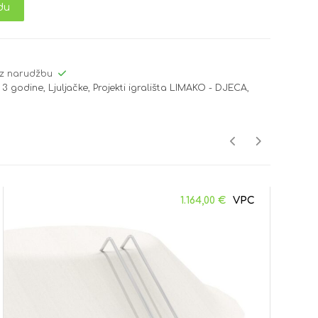
du
z narudžbu
 3 godine
,
Ljuljačke
,
Projekti igrališta LIMAKO - DJECA
,
1.164,00
€