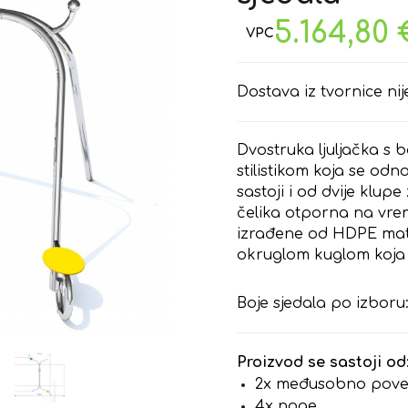
5.164,80
Dostava iz tvornice nij
Dvostruka ljuljačka s 
stilistikom koja se odno
sastoji i od dvije klup
čelika otporna na vre
izrađene od HDPE mate
okruglom kuglom koja 
Boje sjedala po izboru:
Proizvod se sastoji od
2x međusobno povez
4x noge