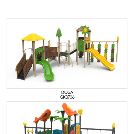
DUGA
GK3706