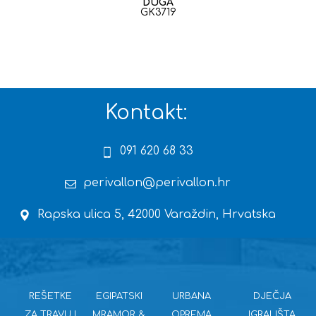
DUGA
GK3719
Kontakt:
091 620 68 33
perivallon@perivallon.hr
Rapska ulica 5, 42000 Varaždin, Hrvatska
REŠETKE
EGIPATSKI
URBANA
DJEČJA
ZA TRAVU I
MRAMOR &
OPREMA
IGRALIŠTA