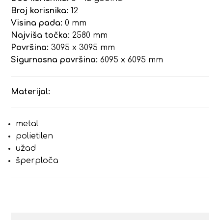
Broj korisnika:
12
Visina pada:
0 mm
Najviša točka:
2580 mm
Površina:
3095 x 3095 mm
Sigurnosna površina:
6095 x 6095 mm
Materijal:
metal
polietilen
užad
šperploča