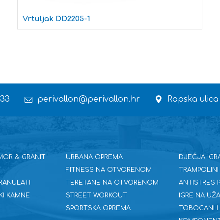
Vrtuljak DD2205-1
 33
perivallon@perivallon.hr
Rapska ulica
MOR & GRANIT
URBANA OPREMA
DJEČJA IGR
FITNESS NA OTVORENOM
TRAMPOLINI
RANULATI
TERETANE NA OTVORENOM
ANTISTRES
KI KAMNE
STREET WORKOUT
IGRE NA UŽA
SPORTSKA OPREMA
TOBOGANI I