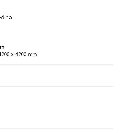
odina
mm
200 x 4200 mm