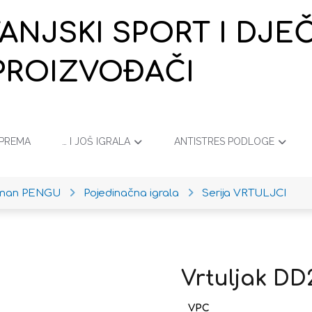
VANJSKI SPORT I DJ
PROIZVOĐAČI
OPREMA
… I JOŠ IGRALA
ANTISTRES PODLOGE
iman PENGU
Pojedinačna igrala
Serija VRTULJCI
Vrtuljak DD