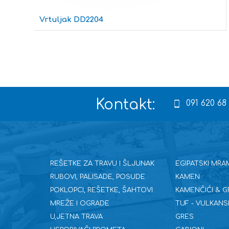
Vrtuljak DD2204
Kontakt:
091 620 68
REŠETKE ZA TRAVU I ŠLJUNAK
EGIPATSKI MRA
RUBOVI, PALISADE, POSUDE
KAMEN
POKLOPCI, REŠETKE, ŠAHTOVI
KAMENČIĆI & G
MREŽE I OGRADE
TUF - VULKANS
U,JETNA TRAVA
GRES