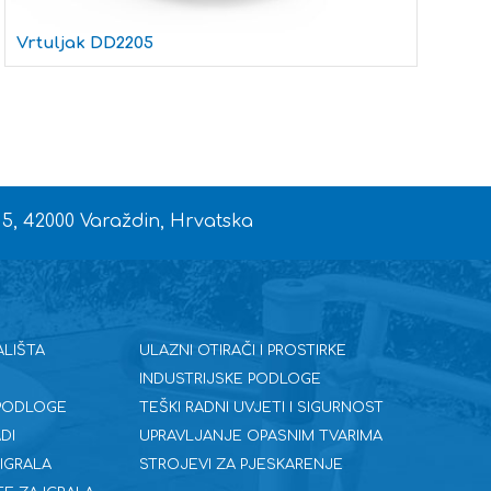
V
Vrtuljak DD2205
 5, 42000 Varaždin, Hrvatska
ALIŠTA
ULAZNI OTIRAČI I PROSTIRKE
INDUSTRIJSKE PODLOGE
 PODLOGE
TEŠKI RADNI UVJETI I SIGURNOST
DI
UPRAVLJANJE OPASNIM TVARIMA
 IGRALA
STROJEVI ZA PJESKARENJE