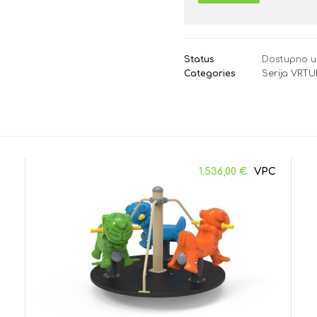
Status
Dostupno u
Categories
Serija VRTU
1.536,00
€