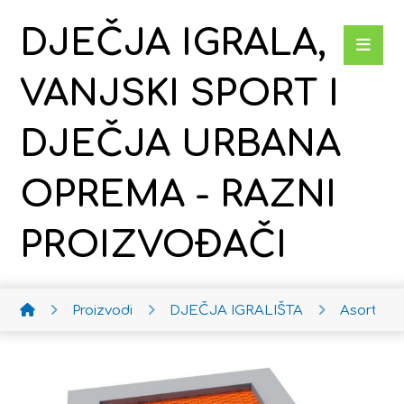
DJEČJA IGRALA,
VANJSKI SPORT I
DJEČJA URBANA
OPREMA - RAZNI
PROIZVOĐAČI
Proizvodi
DJEČJA IGRALIŠTA
Asortima