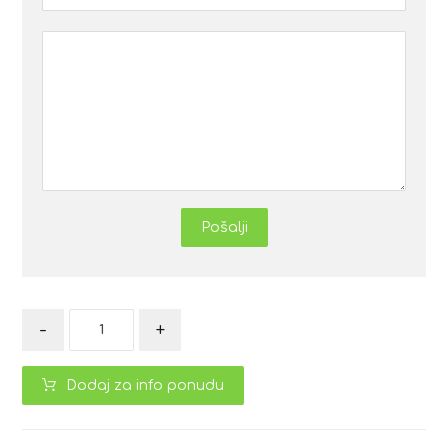
Pošalji
-
+
Dodaj za info ponudu