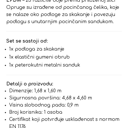
EPDM
– 23 različite boje prema priloženoj slici
Opruge su izrađene od pocinčanog čelika, koje
se nalaze oko podloge za skakanje i povezuju
podlogu s unutarnjim pocinčanim sandukom.
Set se sastoji od:
1x podloga za skakanje
1x elastični gumeni obrub
1x peterokutni metalni sanduk
Detalji o proizvodu:
Dimenzije: 1,68 x 1,60 m
Sigurnosna površina: 4,68 x 4,60 m
Visina slobodnog pada: 0,9 m
Broj korisnika: 1 osoba
Certifikat koji potvrđuje usklađenost s normom
EN 1176