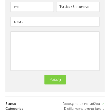
Pošalji
Status
Dostupno uz narudžbu
Categories
Dječja kompleksna igrala