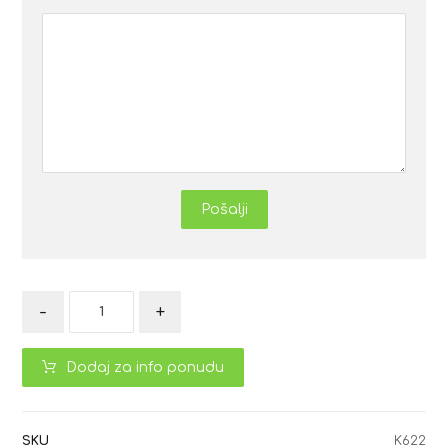
Pošalji
-
+
Dodaj za info ponudu
SKU
K622