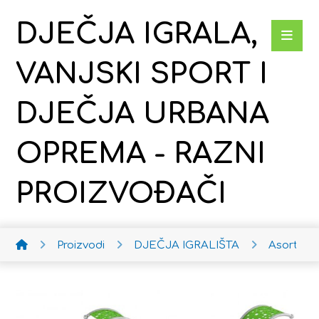
DJEČJA IGRALA,
VANJSKI SPORT I
DJEČJA URBANA
OPREMA - RAZNI
PROIZVOĐAČI
Proizvodi
DJEČJA IGRALIŠTA
Asortima