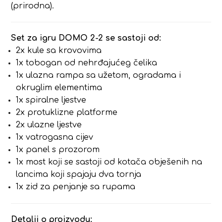
(prirodna).
Set za igru DOMO 2-2 se sastoji od:
2x kule sa krovovima
1x tobogan od nehrđajućeg čelika
1x ulazna rampa sa užetom, ogradama i
okruglim elementima
1x spiralne ljestve
2x protuklizne platforme
2x ulazne ljestve
1x vatrogasna cijev
1x panel s prozorom
1x most koji se sastoji od kotača obješenih na
lancima koji spajaju dva tornja
1x zid za penjanje sa rupama
Detalji o proizvodu: