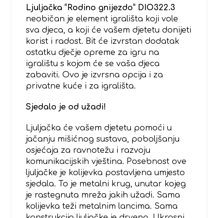
Ljuljačka “Rodino gnijezdo” DIO322.3
neobičan je element igrališta koji vole
sva djeca, a koji će vašem djetetu donijeti
korist i radost. Bit će izvrstan dodatak
ostatku dječje opreme za igru na
igralištu s kojom će se vaša djeca
zabaviti. Ovo je izvrsna opcija i za
privatne kuće i za igrališta.
Sjedalo je od užadi!
Ljuljačka će vašem djetetu pomoći u
jačanju mišićnog sustava, poboljšanju
osjećaja za ravnotežu i razvoju
komunikacijskih vještina. Posebnost ove
ljuljačke je kolijevka postavljena umjesto
sjedala. To je metalni krug, unutar kojeg
je rastegnuta mreža jakih užadi. Sama
kolijevka teži metalnim lancima. Sama
konstrukcija ljuljačke je drvena. Ukrasni