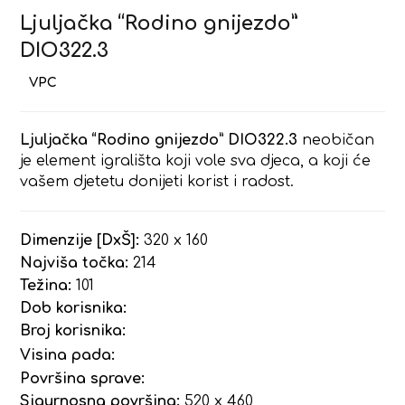
Ljuljačka “Rodino gnijezdo”
DIO322.3
Ljuljačka “Rodino gnijezdo” DIO322.3
neobičan
je element igrališta koji vole sva djeca, a koji će
vašem djetetu donijeti korist i radost.
Dimenzije [DxŠ]:
320 x 160
Najviša točka:
214
Težina:
101
Dob korisnika:
Broj korisnika:
Visina pada:
Površina sprave:
Sigurnosna površina:
520 x 460