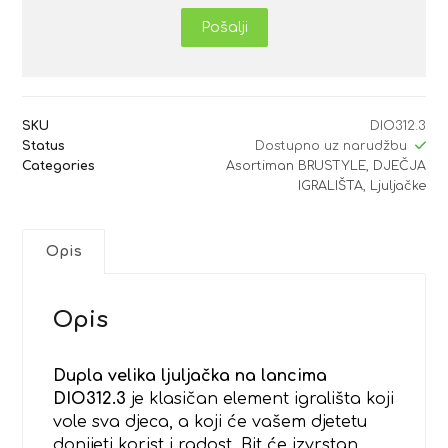
Pošalji
SKU
DIO312.3
Status
Dostupno uz narudžbu
Categories
Asortiman BRUSTYLE
,
DJEČJA
IGRALIŠTA
,
Ljuljačke
Opis
Opis
Dupla velika ljuljačka na lancima
DIO312.3
je klasičan element igrališta koji
vole sva djeca, a koji će vašem djetetu
donijeti korist i radost. Bit će izvrstan