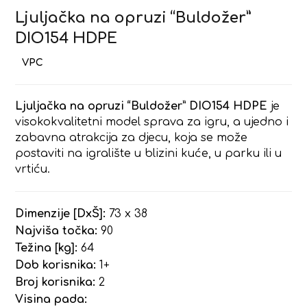
Ljuljačka na opruzi “Buldožer”
DIO154 HDPE
Ljuljačka na opruzi “Buldožer” DIO154 HDPE
je
visokokvalitetni model sprava za igru, a ujedno i
zabavna atrakcija za djecu, koja se može
postaviti na igralište u blizini kuće, u parku ili u
vrtiću.
Dimenzije [DxŠ]:
73 x 38
Najviša točka:
90
Težina [kg]:
64
Dob korisnika:
1+
Broj korisnika:
2
Visina pada: