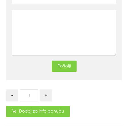
Pošalji
-
+
Dodaj za info ponudu