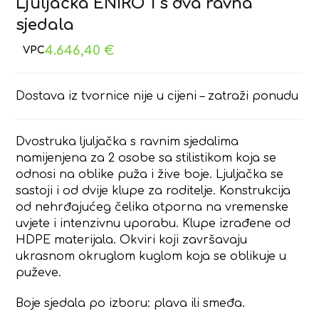
Ljuljačka ENIRO 1 s dva ravna
sjedala
4.646,40
€
Dostava iz tvornice nije u cijeni – zatraži ponudu
Dvostruka ljuljačka s ravnim sjedalima
namijenjena za 2 osobe sa stilistikom koja se
odnosi na oblike puža i žive boje. Ljuljačka se
sastoji i od dvije klupe za roditelje. Konstrukcija
od nehrđajućeg čelika otporna na vremenske
uvjete i intenzivnu uporabu. Klupe izrađene od
HDPE materijala. Okviri koji završavaju
ukrasnom okruglom kuglom koja se oblikuje u
puževe.
Boje sjedala po izboru: plava ili smeđa.