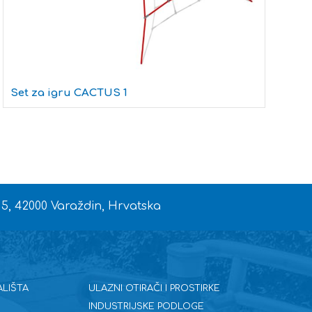
T
Set za igru CACTUS 1
 5, 42000 Varaždin, Hrvatska
ALIŠTA
ULAZNI OTIRAČI I PROSTIRKE
INDUSTRIJSKE PODLOGE