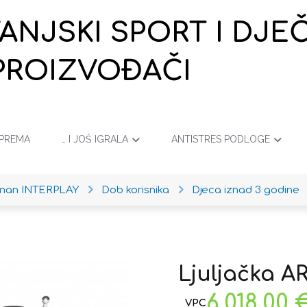
VANJSKI SPORT I DJ
PROIZVOĐAČI
OPREMA
… I JOŠ IGRALA
ANTISTRES PODLOGE
iman INTERPLAY
Dob korisnika
Djeca iznad 3 godine
Ljuljačka A
6.018,00