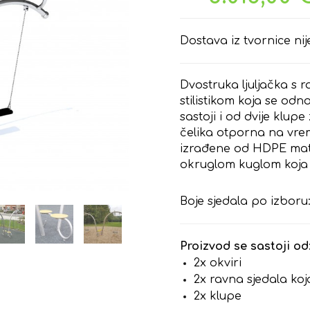
Dostava iz tvornice nij
Dvostruka ljuljačka s 
stilistikom koja se odno
sastoji i od dvije klup
čelika otporna na vre
izrađene od HDPE mate
okruglom kuglom koja 
Boje sjedala po izboru:
Proizvod se sastoji od
2x okviri
2x ravna sjedala koj
2x klupe