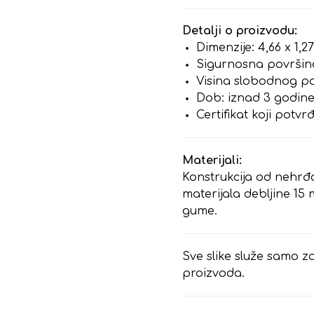
Detalji o proizvodu:
Dimenzije: 4,66 x 1,2
Sigurnosna površina
Visina slobodnog pa
Dob: iznad 3 godin
Certifikat koji potv
Materijali:
Konstrukcija od nehrđ
materijala debljine 15
gume.
Sve slike služe samo za
proizvoda.