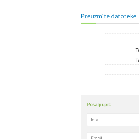
Preuzmite datoteke
T
T
Pošalji upit: