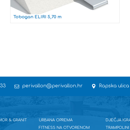
Tobogan ELIRI 5,70 m
 33
perivallon@perivallon.hr
Rapska ulica
MOR & GRANIT
URBANA OPREMA
DJEČJA IGR
FITNESS NA OTVORENOM
TRAMPOLINI