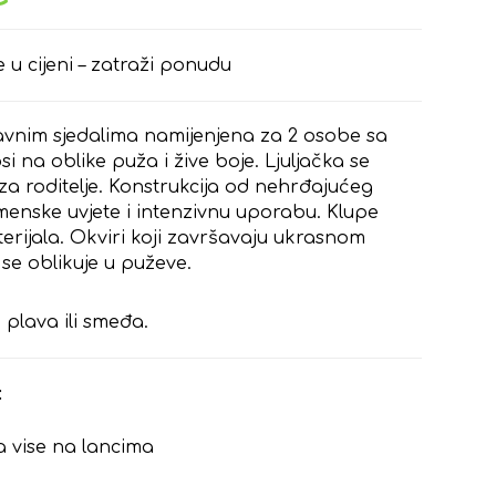
e u cijeni – zatraži ponudu
ravnim sjedalima namijenjena za 2 osobe sa
si na oblike puža i žive boje. Ljuljačka se
e za roditelje. Konstrukcija od nehrđajućeg
menske uvjete i intenzivnu uporabu. Klupe
rijala. Okviri koji završavaju ukrasnom
se oblikuje u puževe.
 plava ili smeđa.
:
a vise na lancima