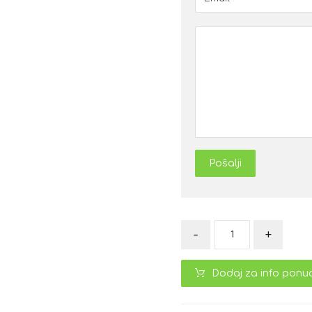
Pošalji
-
+
Dodaj za info ponu