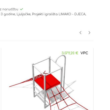
z narudžbu
 3 godine
,
Ljuljačke
,
Projekti igrališta LIMAKO - DJECA
,
3.079,20
€