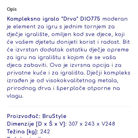
Opis
Kompleksno igralo "Drvo" DIO775
moderan
je element za igru s jednim tornjem za
dječje igralište, omiljen kod sve djece, koji
će vašem djetetu donijeti korist i radost. Bit
će izvrstan dodatak ostatku dječje opreme
za igru na igralištu s kojom će se vaša
djeca zabaviti. Ovo je izvrsna opcija i za
privatne kuće i za igrališta.
Dječji kompleks
izrađen je od visokokvalitetnog metala,
prirodnog drva i šperploče otporne na
vlagu.
Proizvođač:
BruStyle
Dimenzije [D x Š x V]:
307 x 243 x V248
Težina [kg]:
242