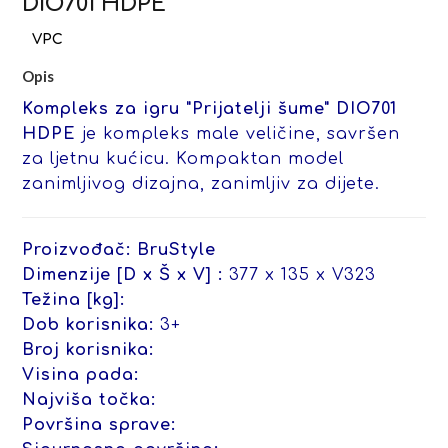
DIO701 HDPE
Opis
Kompleks za igru "Prijatelji šume" DIO701
HDPE
je kompleks male veličine, savršen
za ljetnu kućicu. Kompaktan model
zanimljivog dizajna, zanimljiv za dijete.
Proizvođač:
BruStyle
Dimenzije [D x Š x V] :
377 x 135 x V323
Težina [kg]:
Dob korisnika:
3+
Broj korisnika:
Visina pada:
Najviša točka:
Površina sprave: