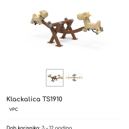
Klackalica TS1910
Dob korisnika:
3 – 12 godina