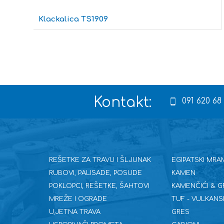
Klackalica TS1909
Kontakt:
091 620 68
REŠETKE ZA TRAVU I ŠLJUNAK
EGIPATSKI MRA
RUBOVI, PALISADE, POSUDE
KAMEN
POKLOPCI, REŠETKE, ŠAHTOVI
KAMENČIĆI & G
MREŽE I OGRADE
TUF - VULKANS
U,JETNA TRAVA
GRES