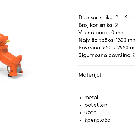
Dob korisnika:
3 – 12 g
Broj korisnika:
2
Visina pada:
0 mm
Najviša točka:
1300 m
Površina:
850 x 2950 
Sigurnosna površina:
3
Materijal:
metal
polietilen
užad
šperploča