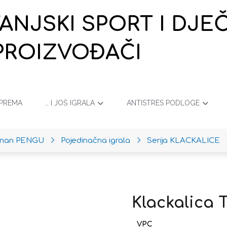
VANJSKI SPORT I DJ
PROIZVOĐAČI
OPREMA
… I JOŠ IGRALA
ANTISTRES PODLOGE
iman PENGU
Pojedinačna igrala
Serija KLACKALICE
Klackalica 