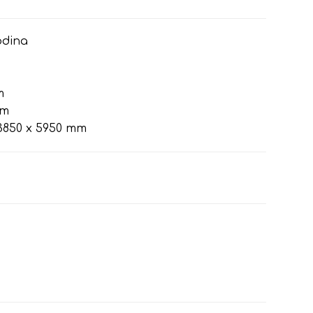
odina
m
mm
850 x 5950 mm