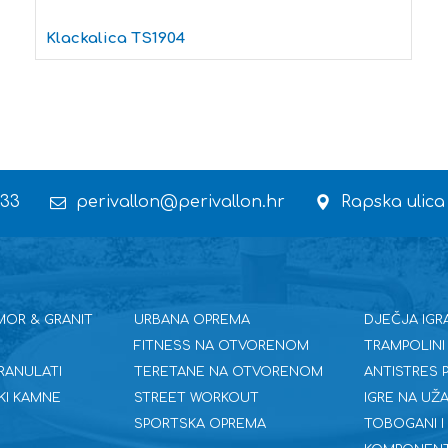
Klackalica TS1904
 33
perivallon@perivallon.hr
Rapska ulica
MOR & GRANIT
URBANA OPREMA
DJEČJA IGR
FITNESS NA OTVORENOM
TRAMPOLINI
RANULATI
TERETANE NA OTVORENOM
ANTISTRES
KI KAMNE
STREET WORKOUT
IGRE NA UŽA
SPORTSKA OPREMA
TOBOGANI I