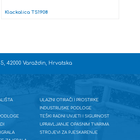
K
Klackalica TS1908
 5, 42000 Varaždin, Hrvatska
ALIŠTA
ULAZNI OTIRAČI I PROSTIRKE
INDUSTRIJSKE PODLOGE
 PODLOGE
TEŠKI RADNI UVJETI I SIGURNOST
DI
UPRAVLJANJE OPASNIM TVARIMA
 IGRALA
STROJEVI ZA PJESKARENJE