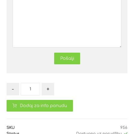
Pošalji
-
+
Dodaj za info ponudu
SKU
956
Status
Dostupno uz narudžbu