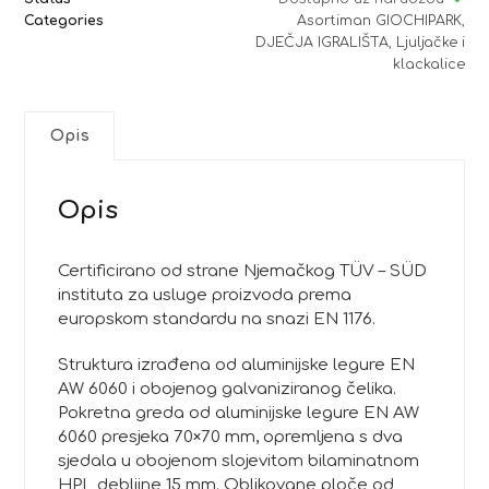
Categories
Asortiman GIOCHIPARK
,
DJEČJA IGRALIŠTA
,
Ljuljačke i
klackalice
Opis
Opis
Certificirano od strane Njemačkog TÜV – SÜD
instituta za usluge proizvoda prema
europskom standardu na snazi EN 1176.
Struktura izrađena od aluminijske legure EN
AW 6060 i obojenog galvaniziranog čelika.
Pokretna greda od aluminijske legure EN AW
6060 presjeka 70×70 mm, opremljena s dva
sjedala u obojenom slojevitom bilaminatnom
HPL debljine 15 mm. Oblikovane ploče od