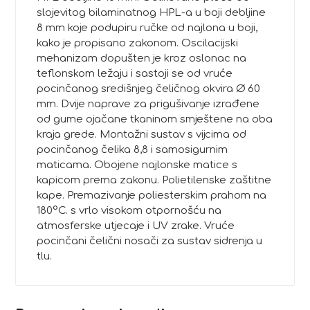
slojevitog bilaminatnog HPL-a u boji debljine
8 mm koje podupiru ručke od najlona u boji,
kako je propisano zakonom. Oscilacijski
mehanizam dopušten je kroz oslonac na
teflonskom ležaju i sastoji se od vruće
pocinčanog središnjeg čeličnog okvira Ø 60
mm. Dvije naprave za prigušivanje izrađene
od gume ojačane tkaninom smještene na oba
kraja grede. Montažni sustav s vijcima od
pocinčanog čelika 8,8 i samosigurnim
maticama. Obojene najlonske matice s
kapicom prema zakonu. Polietilenske zaštitne
kape. Premazivanje poliesterskim prahom na
180°C. s vrlo visokom otpornošću na
atmosferske utjecaje i UV zrake. Vruće
pocinčani čelični nosači za sustav sidrenja u
tlu.