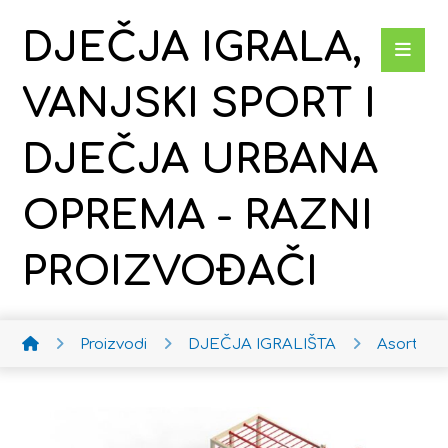
DJEČJA IGRALA,
VANJSKI SPORT I
DJEČJA URBANA
OPREMA - RAZNI
PROIZVOĐAČI
Proizvodi
DJEČJA IGRALIŠTA
Asortima