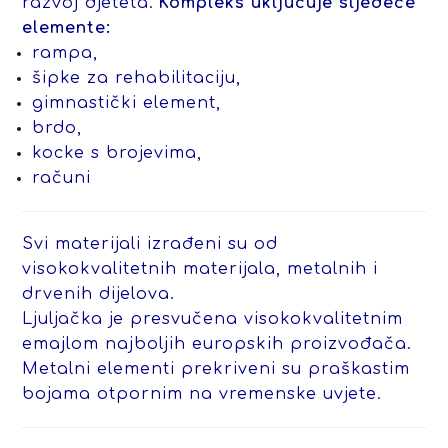
razvoj djeteta.
Kompleks uključuje sljedeće
elemente:
rampa,
šipke za rehabilitaciju,
gimnastički element,
brdo,
kocke s brojevima,
računi
Svi materijali izrađeni su od
visokokvalitetnih materijala, metalnih i
drvenih dijelova.
Ljuljačka je presvučena visokokvalitetnim
emajlom najboljih europskih proizvođača.
Metalni elementi prekriveni su praškastim
bojama otpornim na vremenske uvjete.