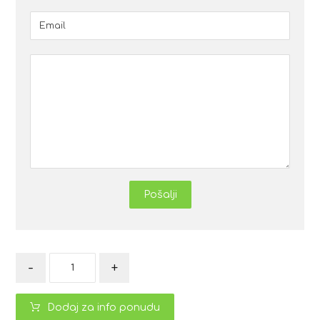
Pošalji
-
+
Dodaj za info ponudu