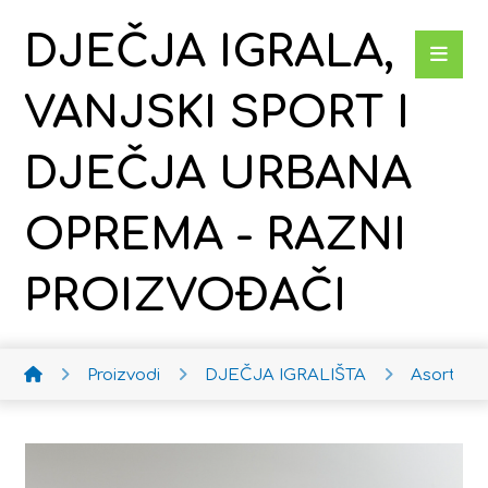
DJEČJA IGRALA,
VANJSKI SPORT I
DJEČJA URBANA
OPREMA - RAZNI
PROIZVOĐAČI
Proizvodi
DJEČJA IGRALIŠTA
Asortima