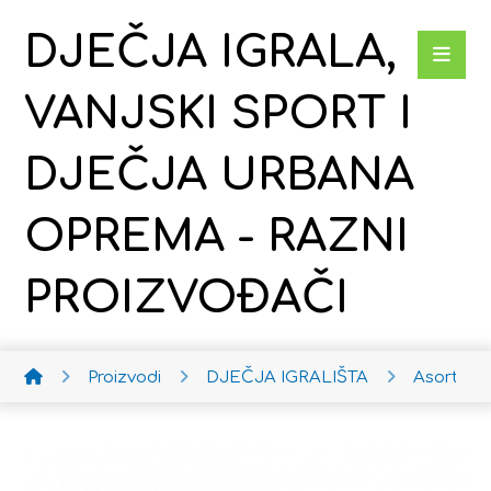
DJEČJA IGRALA,
VANJSKI SPORT I
DJEČJA URBANA
OPREMA - RAZNI
PROIZVOĐAČI
Proizvodi
DJEČJA IGRALIŠTA
Asortima