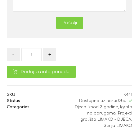
Pošalji
-
+
Dodaj za info ponudu
SKU
K441
Status
Dostupno uz narudžbu
Categories
Djeca iznad 3 godine
,
Igrala
na oprugama
,
Projekti
igrališta LIMAKO - DJECA
,
Serija LIMAKO