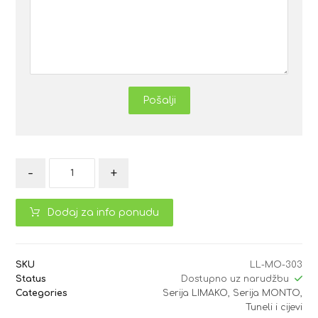
Pošalji
-
+
Dodaj za info ponudu
SKU
LL-MO-303
Status
Dostupno uz narudžbu
Categories
Serija LIMAKO
,
Serija MONTO
,
Tuneli i cijevi