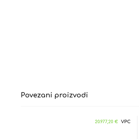
Povezani proizvodi
20.977,20
€