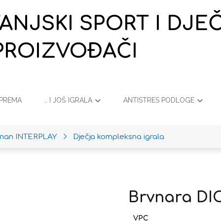
VANJSKI SPORT I DJ
PROIZVOĐAČI
OPREMA
… I JOŠ IGRALA
ANTISTRES PODLOGE
iman INTERPLAY
Dječja kompleksna igrala
Brvnara DI