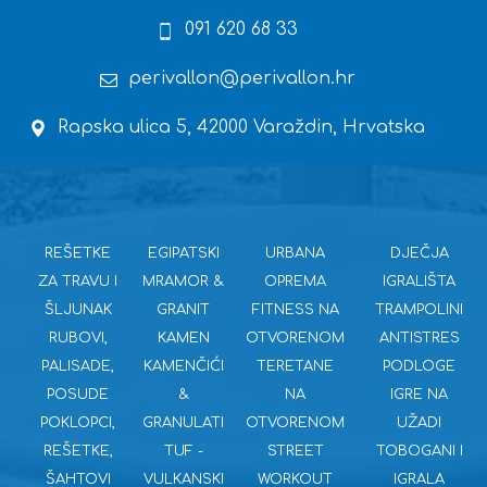
091 620 68 33
perivallon@perivallon.hr
Rapska ulica 5, 42000 Varaždin, Hrvatska
REŠETKE
EGIPATSKI
URBANA
DJEČJA
ZA TRAVU I
MRAMOR &
OPREMA
IGRALIŠTA
ŠLJUNAK
GRANIT
FITNESS NA
TRAMPOLINI
RUBOVI,
KAMEN
OTVORENOM
ANTISTRES
PALISADE,
KAMENČIĆI
TERETANE
PODLOGE
POSUDE
&
NA
IGRE NA
POKLOPCI,
GRANULATI
OTVORENOM
UŽADI
REŠETKE,
TUF -
STREET
TOBOGANI I
ŠAHTOVI
VULKANSKI
WORKOUT
IGRALA