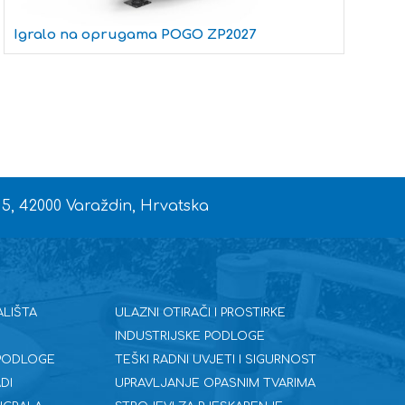
Igralo na oprugama POGO ZP2027
I
 5, 42000 Varaždin, Hrvatska
ALIŠTA
ULAZNI OTIRAČI I PROSTIRKE
INDUSTRIJSKE PODLOGE
 PODLOGE
TEŠKI RADNI UVJETI I SIGURNOST
DI
UPRAVLJANJE OPASNIM TVARIMA