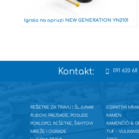
Igralo na opruzi NEW GENERATION YN2101
Kontakt:
091 620 68
REŠETKE ZA TRAVU I ŠLJUNAK
EGIPATSKI MRA
RUBOVI, PALISADE, POSUDE
KAMEN
POKLOPCI, REŠETKE, ŠAHTOVI
KAMENČIĆI & G
MREŽE I OGRADE
TUF - VULKANS