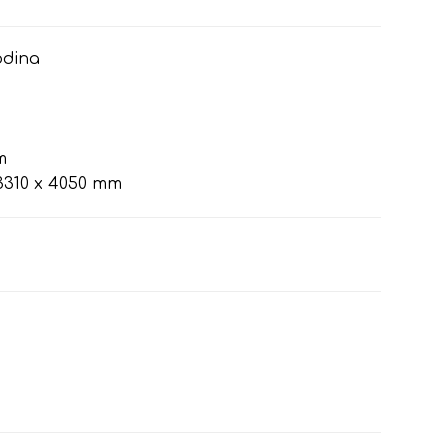
odina
m
310 x 4050 mm