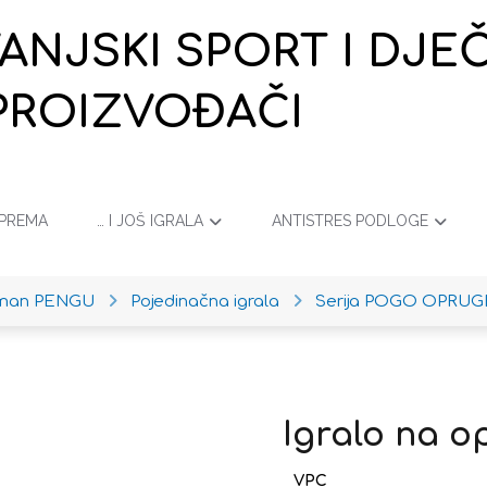
VANJSKI SPORT I DJ
PROIZVOĐAČI
OPREMA
… I JOŠ IGRALA
ANTISTRES PODLOGE
iman PENGU
Pojedinačna igrala
Serija POGO OPRUG
Igralo na 