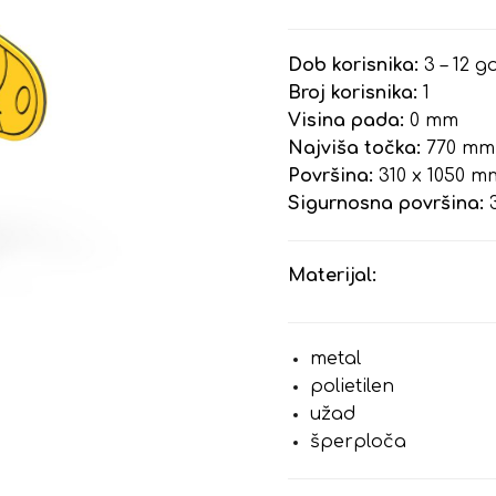
Dob korisnika:
3 – 12 g
Broj korisnika:
1
Visina pada:
0 mm
Najviša točka:
770 mm
Površina:
310 x 1050 m
Sigurnosna površina:
3
Materijal:
metal
polietilen
užad
šperploča