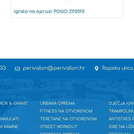
Igralo na opruzi POGO ZP2013
 33
perivallon@perivallon.hr
Rapska ulica
MOR & GRANIT
URBANA OPREMA
DJEČJA IGR
FITNESS NA OTVORENOM
TRAMPOLINI
RANULATI
TERETANE NA OTVORENOM
ANTISTRES
KI KAMNE
STREET WORKOUT
IGRE NA UŽA