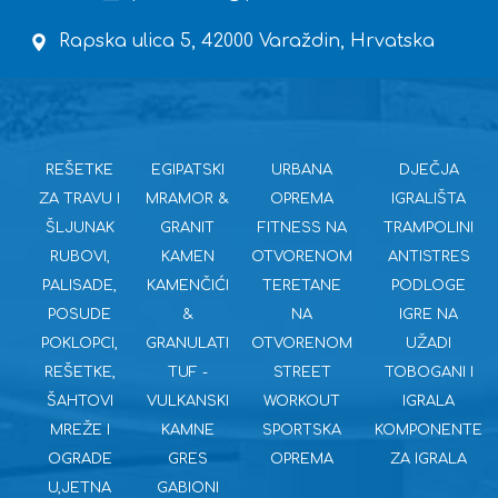
Rapska ulica 5, 42000 Varaždin, Hrvatska
REŠETKE
EGIPATSKI
URBANA
DJEČJA
ZA TRAVU I
MRAMOR &
OPREMA
IGRALIŠTA
ŠLJUNAK
GRANIT
FITNESS NA
TRAMPOLINI
RUBOVI,
KAMEN
OTVORENOM
ANTISTRES
PALISADE,
KAMENČIĆI
TERETANE
PODLOGE
POSUDE
&
NA
IGRE NA
POKLOPCI,
GRANULATI
OTVORENOM
UŽADI
REŠETKE,
TUF -
STREET
TOBOGANI I
ŠAHTOVI
VULKANSKI
WORKOUT
IGRALA
MREŽE I
KAMNE
SPORTSKA
KOMPONENTE
OGRADE
GRES
OPREMA
ZA IGRALA
U,JETNA
GABIONI