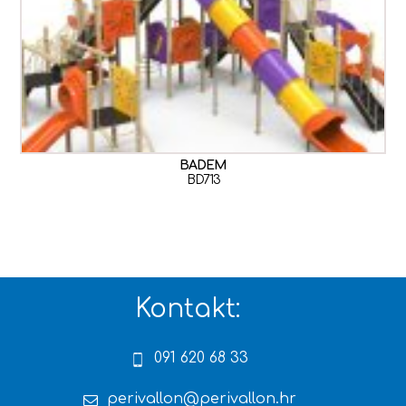
BADEM
BD713
Kontakt:
091 620 68 33
perivallon@perivallon.hr