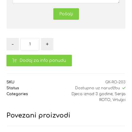
Pošalji
-
+
Dodaj za info ponudu
SKU
GK-RO-203
Status
Dostupno uz narudžbu
Categories
Djeca iznad 3 godine
,
Serija
ROTO
,
Vrtuljci
Povezani proizvodi