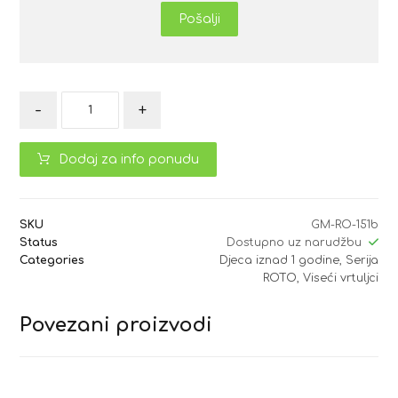
Pošalji
-
+
Dodaj za info ponudu
SKU
GM-RO-151b
Status
Dostupno uz narudžbu
Categories
Djeca iznad 1 godine
,
Serija
ROTO
,
Viseći vrtuljci
Povezani proizvodi