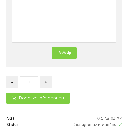
Pošalji
-
+
Dodaj za info ponudu
SKU
MA-SA-04-BK
Status
Dostupno uz narudžbu