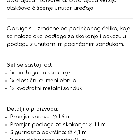
otvarajuća i zatvorena. Otvarajuća verzija
olakšava čišćenje unutar uređaja.
Opruge su izrađene od pocinčanog čelika, koje
se nalaze oko podloge za skakanje i povezuju
podlogu s unutarnjim pocinčanim sandukom.
Set se sastoji od:
1x podloga za skakanje
1x elastični gumeni obrub
1x kvadratni metalni sanduk
Detalji o proizvodu:
Promjer sprave: ∅ 1,6 m
Promjer podloge za skakanje: ∅ 1,1 m
Sigurnosna površina: ∅ 4,1 m