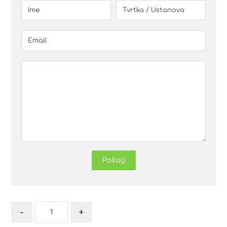
Pošalji
-
+