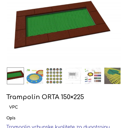
Trampolin ORTA 150×225
Opis
Trampolin vrhunske kvalitete za dugotrajnu