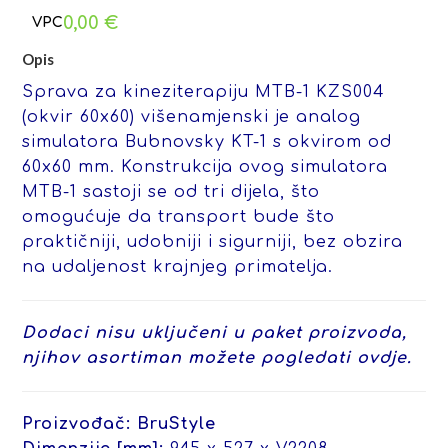
0,00
€
Opis
Sprava za kineziterapiju MTB-1 KZS004
(okvir 60x60) višenamjenski je analog
simulatora Bubnovsky KT-1 s okvirom od
60x60 mm. Konstrukcija ovog simulatora
MTB-1 sastoji se od tri dijela, što
omogućuje da transport bude što
praktičniji, udobniji i sigurniji, bez obzira
na udaljenost krajnjeg primatelja.
Dodaci nisu uključeni u paket proizvoda,
njihov asortiman možete pogledati ovdje.
Proizvođač: BruStyle