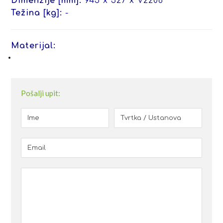
Dimenzije [mm]:
945 x 527 x V2208
Težina [kg]:
-
Materijal:
Pošalji upit: