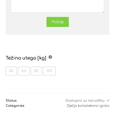
Pošalji
Težina utega [kg]
40
60
80
105
Status
Dostupno uz narudžbu
Categories
Dječja kompleksna igrala