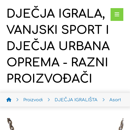
DJEČJA IGRALA,
VANJSKI SPORT I
DJEČJA URBANA
OPREMA - RAZNI
PROIZVOĐAČI
Proizvodi
DJEČJA IGRALIŠTA
Asortima