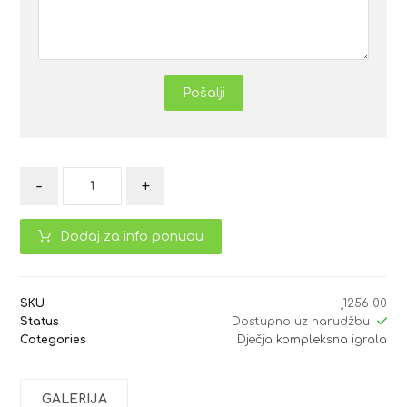
Pošalji
-
+
Dodaj za info ponudu
SKU
¸1256 00
Status
Dostupno uz narudžbu
Categories
Dječja kompleksna igrala
GALERIJA