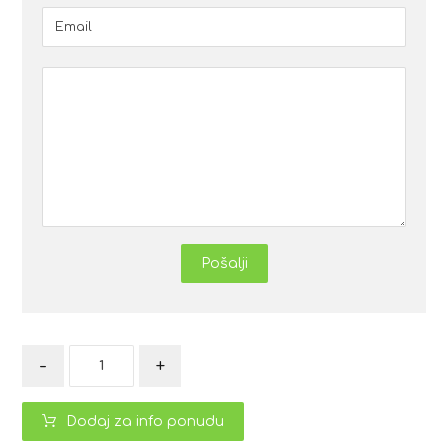
Pošalji
-
+
Dodaj za info ponudu