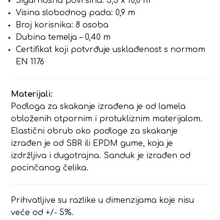
Sigurnosna površina: 5,5 x 10,0 m
Visina slobodnog pada: 0,9 m
Broj korisnika: 8 osoba
Dubina temelja – 0,40 m
Certifikat koji potvrđuje usklađenost s normom
EN 1176
Materijali:
Podloga za skakanje izrađena je od lamela
obloženih otpornim i protukliznim materijalom.
Elastični obrub oko podloge za skakanje
izrađen je od SBR ili EPDM gume, koja je
izdržljiva i dugotrajna. Sanduk je izrađen od
pocinčanog čelika.
Prihvatljive su razlike u dimenzijama koje nisu
veće od +/- 5%.