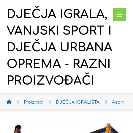
DJEČJA IGRALA,
VANJSKI SPORT I
DJEČJA URBANA
OPREMA - RAZNI
PROIZVOĐAČI
Proizvodi
DJEČJA IGRALIŠTA
Asortima