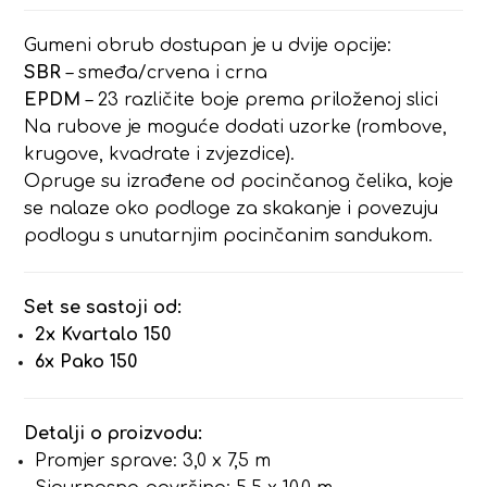
Gumeni obrub dostupan je u dvije opcije:
SBR
– smeđa/crvena i crna
EPDM
– 23 različite boje prema priloženoj slici
Na rubove je moguće dodati uzorke (rombove,
krugove, kvadrate i zvjezdice).
Opruge su izrađene od pocinčanog čelika, koje
se nalaze oko podloge za skakanje i povezuju
podlogu s unutarnjim pocinčanim sandukom.
Set se sastoji od:
2x Kvartalo 150
6x Pako 150
Detalji o proizvodu:
Promjer sprave: 3,0 x 7,5 m