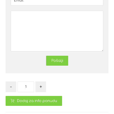
Pošalji
-
+
Dodaj za info ponudu