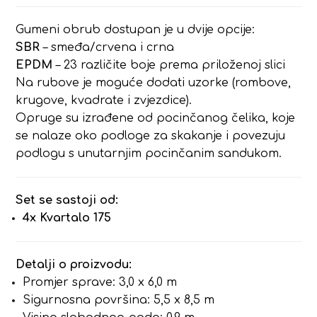
Gumeni obrub dostupan je u dvije opcije:
SBR
– smeđa/crvena i crna
EPDM
– 23 različite boje prema priloženoj slici
Na rubove je moguće dodati uzorke (rombove,
krugove, kvadrate i zvjezdice).
Opruge su izrađene od pocinčanog čelika, koje
se nalaze oko podloge za skakanje i povezuju
podlogu s unutarnjim pocinčanim sandukom.
Set se sastoji od:
4x Kvartalo 175
Detalji o proizvodu:
Promjer sprave: 3,0 x 6,0 m
Sigurnosna površina: 5,5 x 8,5 m