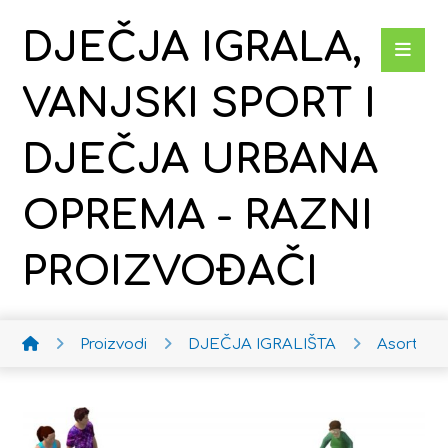
DJEČJA IGRALA,
VANJSKI SPORT I
DJEČJA URBANA
OPREMA - RAZNI
PROIZVOĐAČI
Proizvodi
DJEČJA IGRALIŠTA
Asortima