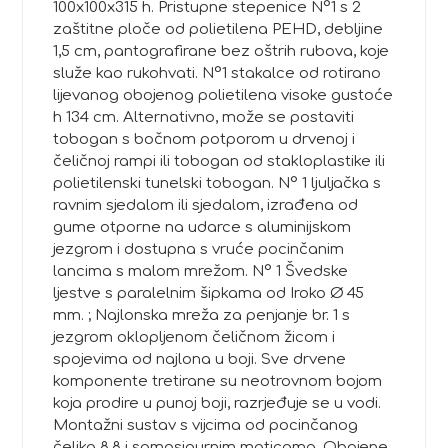
100x100x315 h. Pristupne stepenice N°1 s 2
zaštitne ploče od polietilena PEHD, debljine
1,5 cm, pantografirane bez oštrih rubova, koje
služe kao rukohvati. N°1 stakalce od rotirano
lijevanog obojenog polietilena visoke gustoće
h 134 cm. Alternativno, može se postaviti
tobogan s bočnom potporom u drvenoj i
čeličnoj rampi ili tobogan od stakloplastike ili
polietilenski tunelski tobogan. N° 1 ljuljačka s
ravnim sjedalom ili sjedalom, izrađena od
gume otporne na udarce s aluminijskom
jezgrom i dostupna s vruće pocinčanim
lancima s malom mrežom. N° 1 Švedske
ljestve s paralelnim šipkama od Iroko Ø 45
mm. ; Najlonska mreža za penjanje br. 1 s
jezgrom oklopljenom čeličnom žicom i
spojevima od najlona u boji. Sve drvene
komponente tretirane su neotrovnom bojom
koja prodire u punoj boji, razrjeđuje se u vodi.
Montažni sustav s vijcima od pocinčanog
čelika 8,8 i samosigurnim maticama. Obojene