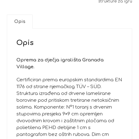
strukture za igru
Opis
Opis
Oprema za dječja igrališta Granada
Village.
Certificiran prema europskim standardima EN
1176 od strane njemačkog TÜV – SÜD.
Struktura izrađena od drvene lamelirane
borovine pod pritiskom tretirane netoksičnim
solima. Komponente: N°1 toranj s drvenim
stupovima presjeka 9×9 cm opremljen
dvovodnim krovom i zaštitnim pločama od
polietilena PEHD debljine 1 cm s
pantografom bez oštrih rubova. Dim cm