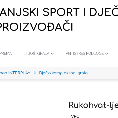
VANJSKI SPORT I DJ
PROIZVOĐAČI
OPREMA
… I JOŠ IGRALA
ANTISTRES PODLOGE
iman INTERPLAY
Dječja kompleksna igrala
Rukohvat-lj