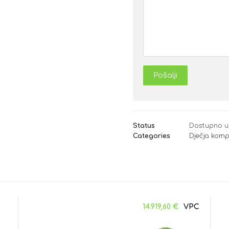
Pošalji
Status
Dostupno u
Categories
Dječja komp
14.919,60
€