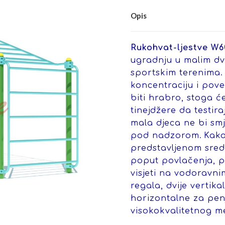
Opis
Rukohvat-ljestve W6
ugradnju u malim dvo
sportskim terenima. 
koncentraciju i pove
biti hrabro, stoga će
tinejdžere da testir
mala djeca ne bi smje
pod nadzorom.
Kako
predstavljenom sred
poput povlačenja, p
visjeti na vodoravni
regala, dvije vertik
horizontalne za penj
visokokvalitetnog me