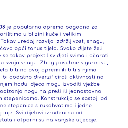
08
je popularna oprema pogodna za
rištima u blizini kuće i velikim
Takav uređaj razvija izdržljivost, snagu,
ćava opći tonus tijela. Svako dijete želi
 se takav projektil svidjeti svima i očarati
aju svoju snagu. Zbog posebne sigurnosti,
la biti na ovoj opremi ili biti s njima
 bi dodatno diverzificirali aktivnosti na
njem hodu, djeca mogu izvoditi vježbe
odizanja nogu na preši ili jednostavno
m stepenicama. Konstrukcija se sastoji od
alne stepenice s rukohvatima i jedne
anje. Svi dijelovi izrađeni su od
tala i otporni su na vanjske utjecaje.