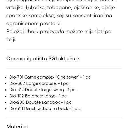
vrtuljke, ljuljačke, tobogane, pješčanike, dječje
sportske komplekse, koji su koncentrirani na
ograničenom prostoru.
Položaj i boju proizvoda možete mijenjati po
želji.
Oprema igrališta PG1 uključuje:
Dio-701 Game complex “One tower”
– 1 pc.
Dio-302 Large carousel
– 1 pc.
Dio-312 Double large swing
– 1 pc.
Dio-102 Balancer large
– 1 pc.
Dio-205 Double sandbox
– 1 pc.
Dio-911 Bench without a back
– 1 pc.
Materijal: