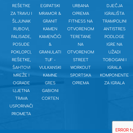
REŠETKE
EGIPATSKI
URBANA
DJEČJA
ZA TRAVU I
MRAMOR &
OPREMA
IGRALIŠTA
ŠLJUNAK
GRANIT
FITNESS NA
TRAMPOLINI
RUBOVI,
KAMEN
OTVORENOM
ANTISTRES
PALISADE,
KAMENČIĆI
TERETANE
PODLOGE
POSUDE
&
NA
IGRE NA
POKLOPCI,
GRANULATI
OTVORENOM
UŽADI
REŠETKE,
TUF -
STREET
TOBOGANI I
ŠAHTOVI
VULKANSKI
WORKOUT
IGRALA
MREŽE I
KAMNE
SPORTSKA
KOMPONENTE
OGRADE
GRES
OPREMA
ZA IGRALA
U,JETNA
GABIONI
TRAVA
CORTEN
USPORIVAČI
PROMETA