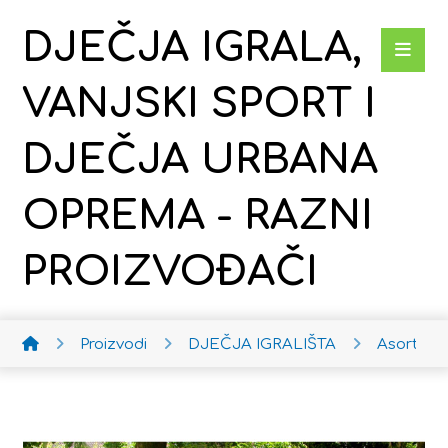
DJEČJA IGRALA,
VANJSKI SPORT I
DJEČJA URBANA
OPREMA - RAZNI
PROIZVOĐAČI
Proizvodi
DJEČJA IGRALIŠTA
Asortima