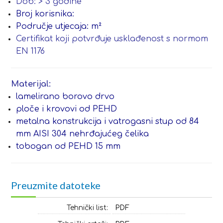
Dob: > 3 godine
Broj korisnika:
Područje utjecaja: m²
Certifikat koji potvrđuje usklađenost s normom
EN 1176
Materijal:
lamelirano borovo drvo
ploče i krovovi od PEHD
metalna konstrukcija i vatrogasni stup od 84
mm AISI 304 nehrđajućeg čelika
tobogan od PEHD 15 mm
Preuzmite datoteke
Tehnički list:
PDF