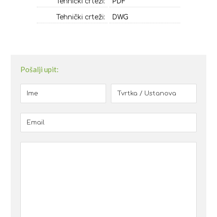
Tehnički crteži:
PDF
Tehnički crteži:
DWG
Pošalji upit: