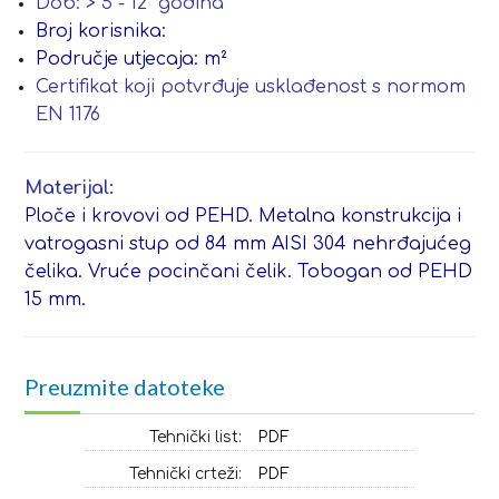
Dob: > 5 - 12 godina
Broj korisnika:
Područje utjecaja: m²
Certifikat koji potvrđuje usklađenost s normom
EN 1176
Materijal:
Ploče i krovovi od PEHD. Metalna konstrukcija i
vatrogasni stup od 84 mm AISI 304 nehrđajućeg
čelika. Vruće pocinčani čelik. Tobogan od PEHD
15 mm.
Preuzmite datoteke
Tehnički list:
PDF
Tehnički crteži:
PDF