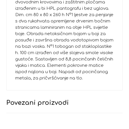
dvovodnim krovovima i zaštitnim pločama
izrađenim u bi HPL pantografu i bez uglova.
Dim. cm 80 x 80 x 260 h N°1 ljestve za penjanje
s dva rukohvata opremljene drvenim bočnim
stranicama laminiranim na obje HPL svijetle
boje. Obrada netoksičnom bojom u boji za
posuđe i završna obrada vodotopivom bojom
na bazi voska. N°1 tobogan od stakloplastike
h. 100 cm izrađen od više slojeva smole visoke
gustoće. Sastavljen od 8,8 pocinčanih čeličnih
vijaka i matica. Elementi pokrovne matice
ispod najlona u boji. Napadi od pocinčanog
metala, za pričvršćivanje na tlo.
Povezani proizvodi