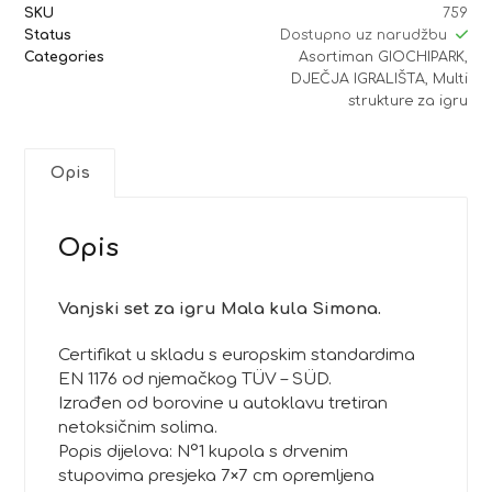
SKU
759
Status
Dostupno uz narudžbu
Categories
Asortiman GIOCHIPARK
,
DJEČJA IGRALIŠTA
,
Multi
strukture za igru
Opis
Opis
Vanjski set za igru Mala kula Simona.
Certifikat u skladu s europskim standardima
EN 1176 od njemačkog TÜV – SÜD.
Izrađen od borovine u autoklavu tretiran
netoksičnim solima.
Popis dijelova: N°1 kupola s drvenim
stupovima presjeka 7×7 cm opremljena