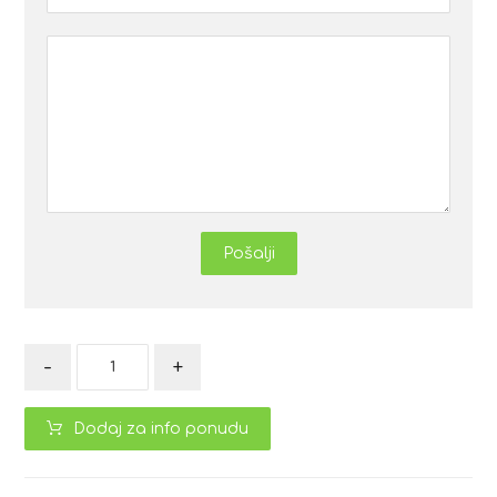
Pošalji
-
+
Dodaj za info ponudu