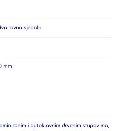
dva ravna sjedala.
70 mm
laminiranim i autoklavnim drvenim stupovima,