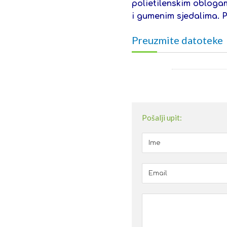
polietilenskim obloga
i gumenim sjedalima. 
Preuzmite datoteke
Pošalji upit: