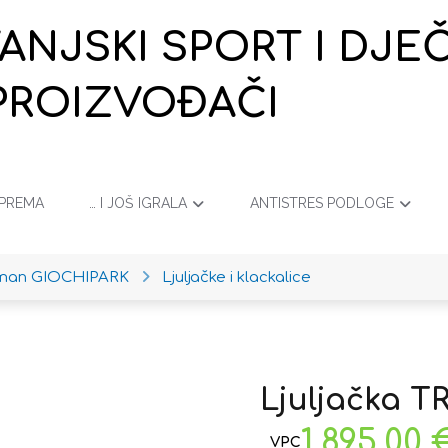
VANJSKI SPORT I DJ
PROIZVOĐAČI
OPREMA
… I JOŠ IGRALA
ANTISTRES PODLOGE
iman GIOCHIPARK
Ljuljačke i klackalice
Ljuljačka TR
1.895,00