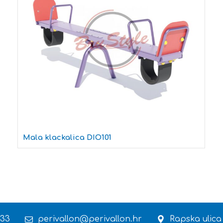
Mala klackalica DIO101
 33
perivallon@perivallon.hr
Rapska ulica