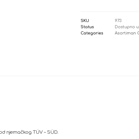
SKU
973
Status
Dostupno u
Categories
Asortiman 
6 od njemačkog TÜV – SÜD.