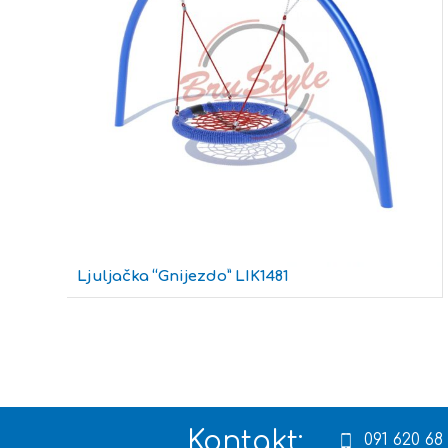
Ljuljačka “Gnijezdo” LIK1481
Kontakt:
091 620 68