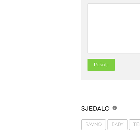
Pošalji
SJEDALO
RAVNO
BABY
TE