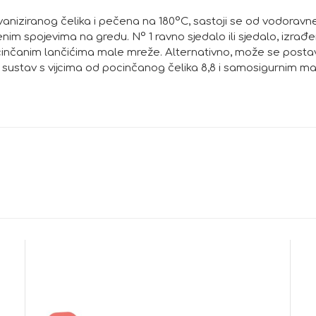
aniziranog čelika i pečena na 180°C, sastoji se od vodoravne
im spojevima na gredu. N° 1 ravno sjedalo ili sjedalo, izra
inčanim lančićima male mreže. Alternativno, može se postavit
sustav s vijcima od pocinčanog čelika 8,8 i samosigurnim m