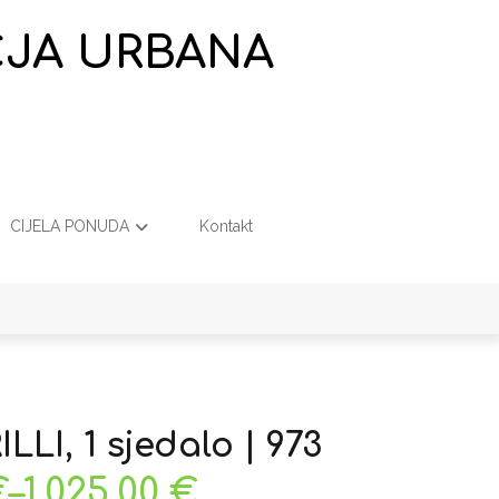
EČJA URBANA
CIJELA PONUDA
Kontakt
ILLI, 1 sjedalo | 973
€
–
1.025,00
€