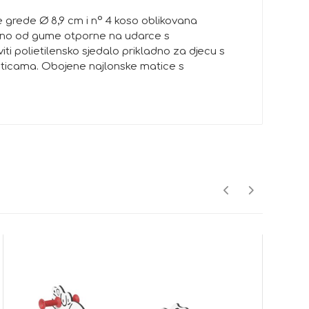
 grede Ø 8,9 cm i n° 4 koso oblikovana
đeno od gume otporne na udarce s
i polietilensko sjedalo prikladno za djecu s
aticama. Obojene najlonske matice s